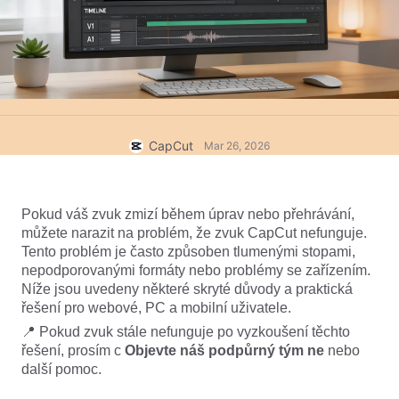
Firemní šablony
Nápověda
Marketing
Centrum důvěry
Text a zvuk
Životní styl a vlogy
Šablony pro odvětví
Centrum nápovědy
Automatické titulky
Vlastní design
Šablony pro rekapitulace
Šablony titulků
Více
Redakce
CapCut
Mar 26, 2026
Rozpoznávání řeči
Podmínky služby CapCut
Převod textu na řeč
Zdroje
Dreamina Seedance 2.0 Launch
Pokud váš zvuk zmizí během úprav nebo přehrávání, 
můžete narazit na problém, že zvuk CapCut nefunguje. 
Praktické návody
Přizpůsobené hlasy
Tento problém je často způsoben tlumenými stopami, 
nepodporovanými formáty nebo problémy se zařízením. 
Trendy na trhu
Vylepšení hlasu
Níže jsou uvedeny některé skryté důvody a praktická 
řešení pro webové, PC a mobilní uživatele.
Nejžhavější výběr
Redukce šumu
📍 Pokud zvuk stále nefunguje po vyzkoušení těchto 
Otevřít CapCut
Tipy na šablony a trendy
řešení, prosím c
 Objevte náš podpůrný tým
 ne
 nebo 
další pomoc.
Obrázek
Více