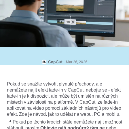
Firemní šablony
Nápověda
Marketing
Centrum důvěry
Text a zvuk
Životní styl a vlogy
Šablony pro odvětví
Centrum nápovědy
Automatické titulky
Vlastní design
Šablony pro rekapitulace
Šablony titulků
Více
Redakce
Rozpoznávání řeči
Podmínky služby CapCut
CapCut
Mar 26, 2026
Převod textu na řeč
Zdroje
Dreamina Seedance 2.0 Launch
Praktické návody
Přizpůsobené hlasy
Pokud se snažíte vytvořit plynulé přechody, ale 
Trendy na trhu
Vylepšení hlasu
nemůžete najít efekt fade-in v CapCut, nebojte se - efekt 
fade-in je k dispozici, ale může být umístěn na různých 
Nejžhavější výběr
Redukce šumu
místech v závislosti na platformě. V CapCut lze fade-in 
aplikovat na video pomocí základních nástrojů pro video 
Otevřít CapCut
Tipy na šablony a trendy
efekt. Zde je návod, jak to udělat na webu, PC a mobilu.
Obrázek
📍 Pokud po těchto krocích stále nemůžete najít možnost 
Více
slábnutí, prosím
 Objevte náš podpůrný tým
 ne
 nebo 