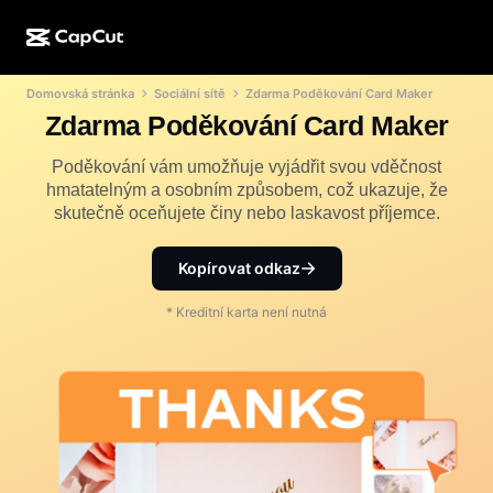
Domovská stránka
Sociální sítě
Zdarma Poděkování Card Maker
AI tvorba
Funkce
O aplikaci
CapCut Desktop
Šablony pro sociální média
Zdarma Poděkování Card Maker
AI design
AI nástroje
Komunita
CapCut Online
Sváteční šablony
Poděkování vám umožňuje vyjádřit svou vděčnost
hmatatelným a osobním způsobem, což ukazuje, že
Video Studio
Editor a generátor videí
CapCut Pad
skutečně oceňujete činy nebo laskavost příjemce.
Více
Iniciativy
AI generátor videí
Editor a generátor obrázků
CapCut Mobile
Kopírovat odkaz
Partneři
AI generátor obrázků
Editor a generátor hlasů
Dreamina AI
Šablony kalendářů
* Kreditní karta není nutná
Program průkopníků
AI nástroj pro vylepšení obrázků
Více
Pippit AI
Výroční šablony
Program pro kreativní partnery
Dreamina Seedance 2.5
Kreativní kampus CapCut
Případy použití
Nano Banana Pro
Šablony efektů
Sociální sítě
Gemini Omni