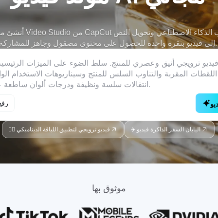
أنشئ مقاطع فيديو على ال
إلى فيديو بنقرة واحدة للحصول على محتوى مصقول وجاهز للمشاركة.
رفع
✈️ اليابان السفر الذاكرة فيديو
🏃‍♂️ فيديو ترويجي لتطبيق اللياقة الديناميكي
موثوق بها