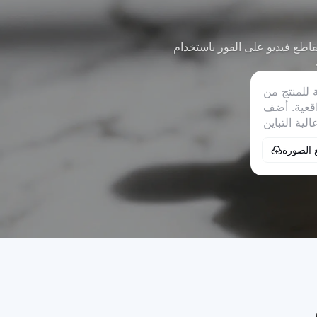
فور باستخدام Video Studio من CapCut باستخدام الصور الرمزية وقوالب الذكاء الاصطناعي وتحويل النص
 الصورة