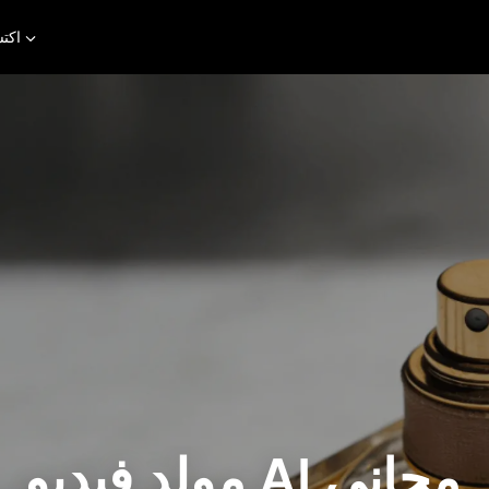
اكت
مولد فيديو AI مجاني