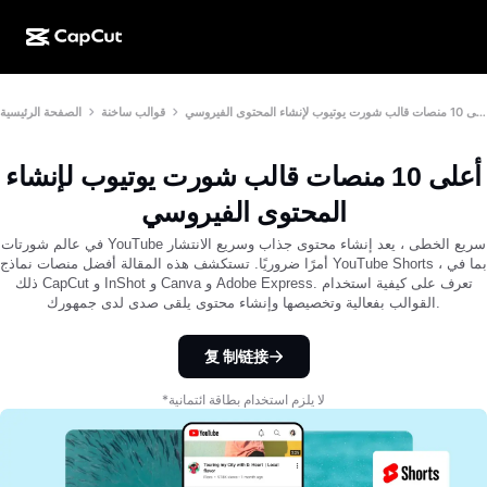
الإبداع المدعوم بالذكاء الاصطناعي
الميزات
نبذة عنا
أعلى 10 منصات قالب شورت يوتيوب لإنشاء المحتوى الفيروسي
قوالب ساخنة
الصفحة الرئيسية
إصدار CapCut للكمبيوتر
Social media templates
تصميم مدعوم بالذكاء الاصطناعي
أدوات مدعومة بالذكاء الاصطناعي
المجتمع
إصدار CapCut على الويب
Holiday templates
أعلى 10 منصات قالب شورت يوتيوب لإنشاء
استوديو الفيديوهات
أداة إنشاء الفيديوهات وتعديلها
CapCut Pad
المحتوى الفيروسي
المزيد
المبادرات
أداة إنشاء الفيديو المدعوم بالذكاء الاصطناعي
أداة إنشاء الصور وتعديلها
في عالم شورتات YouTube سريع الخطى ، يعد إنشاء محتوى جذاب وسريع الانتشار
إصدار CapCut للهواتف المحمولة
أمرًا ضروريًا. تستكشف هذه المقالة أفضل منصات نماذج YouTube Shorts ، بما في
التابعون
ذلك CapCut و InShot و Canva و Adobe Express. تعرف على كيفية استخدام
أداة إنشاء الصور المدعومة بالذكاء الاصطناعي
أداة إنشاء الأصوات وتعديلها
Dreamina المدعوم بالذكاء الاصطناعي
القوالب بفعالية وتخصيصها وإنشاء محتوى يلقى صدى لدى جمهورك.
Calendar templates
برنامج الرواد
AI Image Enhancer
المزيد
الذكاء الاصطناعي من Pippit
Anniversary templates
复 制链接
برنامج الشريك المبدع
Dreamina Seedance 2.5
*لا يلزم استخدام بطاقة ائتمانية
الجامعة الإبداعية من CapCut
حالات الاستخدام
Nano Banana Pro
Effects templates
وسائل التواصل الاجتماعي
Gemini Omni