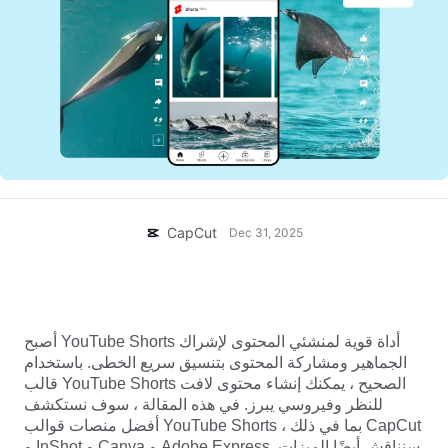
Business templates
المساعدة
التسويق
مركز الثقة
النص والصوت
نمط الحياة ومدونات الفيديو
Industry templates
مركز المساعدة
الشرح التلقائي
تصميم مخصص
Recap templates
قوالب الشروحات
المزيد
غرفة الأخبار
التعرف على الصوت
نبذة عن شروط الخدمة لدى CapCut
تحويل النص إلى كلام
الموارد
CapCut
Dec 31, 2025
Dreamina Seedance 2.0 Launch
أدلة الاستخدام
تخصيص أصوات
أعلى 10 منصات قالب شورت يوتيوب لإنشاء المحتوى
اتجاهات السوق
تحسين الصوت
الفيروسي
أصبح YouTube Shorts أداة قوية لمنشئي المحتوى لإشراك
أفضل الخيارات
تقليل التشويش
الجماهير ومشاركة المحتوى بتنسيق سريع الخطى. باستخدام
افتح CapCut
قالب YouTube Shorts الصحيح ، يمكنك إنشاء محتوى لافت
القوالب الرائجة والنصائح
للنظر وفيروسي يبرز. في هذه المقالة ، سوف نستكشف
الصورة
أفضل منصات قوالب YouTube Shorts ، بما في ذلك CapCut
المزيد
و InShot و Canva و Adobe Express. سنناقش أيضًا الميزات