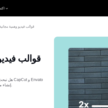
اكت
10 قوالب فيديو وهمية مجانية
هل تبحث ع
Elements و Mixkit و Videvo. إنشاء مقاطع فيديو احترافية مذهلة بكل سهولة.