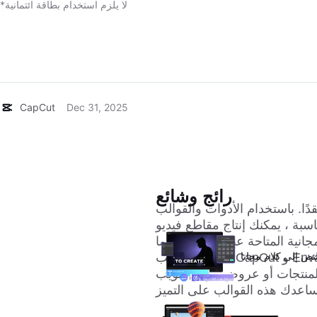
*لا يلزم استخدام بطاقة ائتمانية
CapCut
Dec 31, 2025
ل الآن لمقاطع الفيديو الاحترافية
رائج وشائع
دًا. باستخدام الأدوات والقوالب
 ، يمكنك إنتاج مقاطع فيديو professional-looking بسرعة وكفاءة. في هذه
ية المتاحة عبر الإنترنت ، بما
نص إلى كلام مجانا
في ذلك قوالب CapCut و Envato Elements و Mixkit و Videvo. سواء كنت تنشئ
لمنتجات أو عروض مواقع الويب