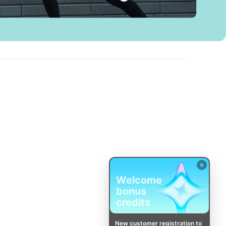
Welcome
bonus
credits
New customer registration to