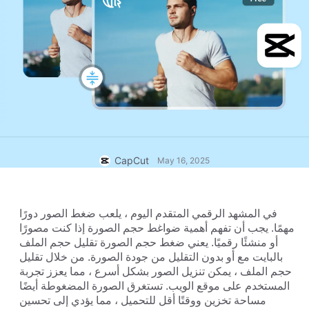
Business templates
المساعدة
التسويق
مركز الثقة
النص والصوت
نمط الحياة ومدونات الفيديو
Industry templates
مركز المساعدة
الشرح التلقائي
تصميم مخصص
Recap templates
قوالب الشروحات
المزيد
غرفة الأخبار
التعرف على الصوت
نبذة عن شروط الخدمة لدى CapCut
تحويل النص إلى كلام
الموارد
CapCut
May 16, 2025
Dreamina Seedance 2.0 Launch
أدلة الاستخدام
تخصيص أصوات
اتجاهات السوق
تحسين الصوت
في المشهد الرقمي المتقدم اليوم ، يلعب ضغط الصور دورًا 
مهمًا. يجب أن تفهم أهمية ضواغط حجم الصورة إذا كنت مصورًا 
أفضل الخيارات
تقليل التشويش
أو منشئًا رقميًا. يعني ضغط حجم الصورة تقليل حجم الملف 
بالبايت مع أو بدون التقليل من جودة الصورة. من خلال تقليل 
افتح CapCut
القوالب الرائجة والنصائح
حجم الملف ، يمكن تنزيل الصور بشكل أسرع ، مما يعزز تجربة 
المستخدم على موقع الويب. تستغرق الصورة المضغوطة أيضًا 
الصورة
مساحة تخزين ووقتًا أقل للتحميل ، مما يؤدي إلى تحسين 
المزيد