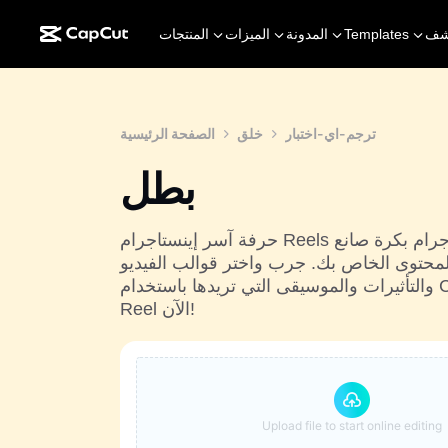
شف
Templates
المدونة
الميزات
المنتجات
ترجم-اي-اختبار
خلق
الصفحة الرئيسية
بطل
حرفة آسر إينستاجرام Reels جهد مع شركائنا على الانترنت إينستاجرام بكرة صانع
لمحتوى الخاص بك. جرب واختر قوالب الفيديو
والتأثيرات والموسيقى التي تريدها باستخدام CapCut. قم بإنشاء مقاطع فيديو
Reel الآن!
Upload file to start online editing