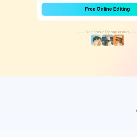
Free Online Editing
No photo？Try one of ours