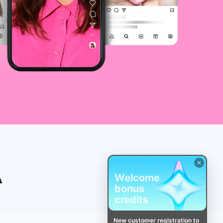
Welcome
bonus
credits
New customer registration to